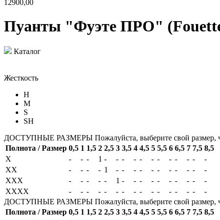
12900,00
Пуанты "Фуэте ПРО" (Fouett
Каталог
Жесткость
H
M
S
SH
ДОСТУПНЫЕ РАЗМЕРЫ
Пожалуйста, выберите свой размер, 
Полнота / Размер
0,5
1
1,5
2
2,5
3
3,5
4
4,5
5
5,5
6
6,5
7
7,5
8,5
X
-
-
-
1
-
-
-
-
-
-
-
-
-
-
-
-
XX
-
-
-
-
1
-
-
-
-
-
-
-
-
-
-
-
XXX
-
-
-
-
-
1
-
-
-
-
-
-
-
-
-
-
XXXX
-
-
-
-
-
-
-
-
-
-
-
-
-
-
-
-
ДОСТУПНЫЕ РАЗМЕРЫ
Пожалуйста, выберите свой размер, 
Полнота / Размер
0,5
1
1,5
2
2,5
3
3,5
4
4,5
5
5,5
6
6,5
7
7,5
8,5