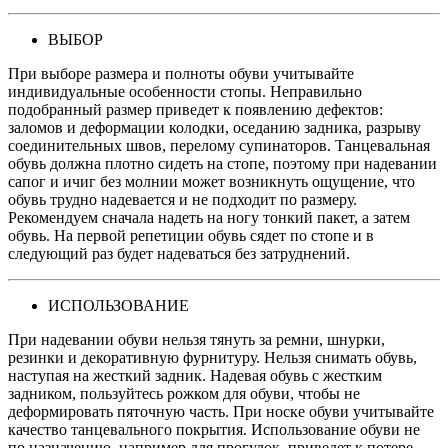
ВЫБОР
При выборе размера и полноты обуви учитывайте
индивидуальные особенности стопы. Неправильно
подобранный размер приведет к появлению дефектов:
заломов и деформации колодки, оседанию задника, разрыву
соединительных швов, перелому супинаторов. Танцевальная
обувь должна плотно сидеть на стопе, поэтому при надевании
сапог и ичиг без молнии может возникнуть ощущение, что
обувь трудно надевается и не подходит по размеру.
Рекомендуем сначала надеть на ногу тонкий пакет, а затем
обувь. На первой репетиции обувь сядет по стопе и в
следующий раз будет надеваться без затруднений.
ИСПОЛЬЗОВАНИЕ
При надевании обуви нельзя тянуть за ремни, шнурки,
резинки и декоративную фурнитуру. Нельзя снимать обувь,
наступая на жесткий задник. Надевая обувь с жестким
задником, пользуйтесь рожком для обуви, чтобы не
деформировать пяточную часть. При носке обуви учитывайте
качество танцевального покрытия. Использование обуви не
по назначению, например для прогулок, приведет к потере