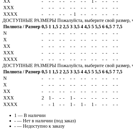
XX
-
-
-
-
-
-
-
-
-
1
-
-
-
-
-
XXX
-
-
-
-
-
-
-
-
-
-
-
-
-
-
-
XXXX
-
-
-
-
-
-
1
-
-
-
-
-
-
-
-
ДОСТУПНЫЕ РАЗМЕРЫ
Пожалуйста, выберите свой размер, 
Полнота / Размер
0,5
1
1,5
2
2,5
3
3,5
4
4,5
5
5,5
6
6,5
7
7,5
N
-
-
-
-
-
-
-
-
-
-
-
-
-
-
-
X
-
-
-
-
-
-
-
-
-
-
-
-
-
-
-
XX
-
-
-
-
-
-
-
-
-
-
-
-
-
-
-
XXX
-
-
-
-
-
-
-
-
-
-
-
-
-
-
-
XXXX
-
-
-
-
-
-
-
-
-
-
-
-
-
-
-
ДОСТУПНЫЕ РАЗМЕРЫ
Пожалуйста, выберите свой размер, 
Полнота / Размер
0,5
1
1,5
2
2,5
3
3,5
4
4,5
5
5,5
6
6,5
7
7,5
N
-
-
-
-
-
-
-
-
-
-
-
-
-
-
-
X
-
-
-
-
-
-
-
-
-
-
-
-
-
-
-
XX
-
-
-
-
-
-
-
-
-
-
-
-
-
-
-
XXX
2
1
-
-
-
1
-
-
-
-
-
-
-
-
-
XXXX
-
-
1
-
-
1
-
1
-
1
-
-
-
-
-
1
— В наличии
-
— Нет в наличии (под заказ)
-
— Недоступно к заказу