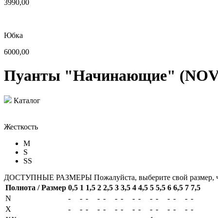
3990,00
Юбка
6000,00
Пуанты "Начинающие" (NOVI
Каталог
Жесткость
M
S
SS
ДОСТУПНЫЕ РАЗМЕРЫ
Пожалуйста, выберите свой размер, 
Полнота / Размер
0,5
1
1,5
2
2,5
3
3,5
4
4,5
5
5,5
6
6,5
7
7,5
N
-
-
-
-
-
-
-
-
-
-
-
-
-
-
-
X
-
-
-
-
-
-
-
-
-
-
-
-
-
-
-