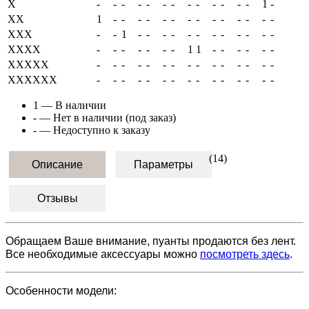
X
-
-
-
-
-
-
-
-
-
-
-
-
-
1
-
XX
1
-
-
-
-
-
-
-
-
-
-
-
-
-
-
XXX
-
-
1
-
-
-
-
-
-
-
-
-
-
-
-
XXXX
-
-
-
-
-
-
-
1
1
-
-
-
-
-
-
XXXXX
-
-
-
-
-
-
-
-
-
-
-
-
-
-
-
XXXXXX
-
-
-
-
-
-
-
-
-
-
-
-
-
-
-
1
— В наличии
-
— Нет в наличии (под заказ)
-
— Недоступно к заказу
(14)
Описание
Параметры
Отзывы
Обращаем Ваше внимание, пуанты продаются без лент.
Все необходимые аксессуары можно
посмотреть здесь
.
Особенности модели: