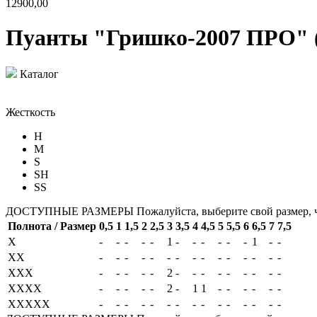
12900,00
Пуанты "Гришко-2007 ПРО" (
Каталог
Жесткость
H
M
S
SH
SS
ДОСТУПНЫЕ РАЗМЕРЫ
Пожалуйста, выберите свой размер, 
Полнота / Размер
0,5
1
1,5
2
2,5
3
3,5
4
4,5
5
5,5
6
6,5
7
7,5
X
-
-
-
-
-
1
-
-
-
-
-
-
1
-
-
XX
-
-
-
-
-
-
-
-
-
-
-
-
-
-
-
XXX
-
-
-
-
-
2
-
-
-
-
-
-
-
-
-
XXXX
-
-
-
-
-
2
-
1
1
-
-
-
-
-
-
XXXXX
-
-
-
-
-
-
-
-
-
-
-
-
-
-
-