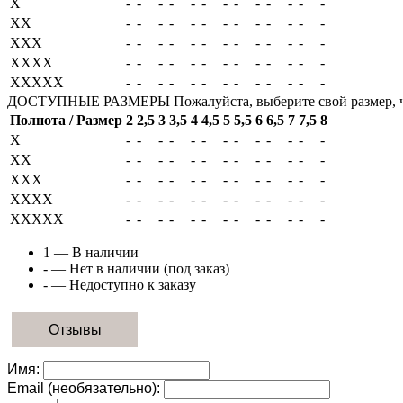
X
-
-
-
-
-
-
-
-
-
-
-
-
-
XX
-
-
-
-
-
-
-
-
-
-
-
-
-
XXX
-
-
-
-
-
-
-
-
-
-
-
-
-
XXXX
-
-
-
-
-
-
-
-
-
-
-
-
-
XXXXX
-
-
-
-
-
-
-
-
-
-
-
-
-
ДОСТУПНЫЕ РАЗМЕРЫ
Пожалуйста, выберите свой размер, 
Полнота / Размер
2
2,5
3
3,5
4
4,5
5
5,5
6
6,5
7
7,5
8
X
-
-
-
-
-
-
-
-
-
-
-
-
-
XX
-
-
-
-
-
-
-
-
-
-
-
-
-
XXX
-
-
-
-
-
-
-
-
-
-
-
-
-
XXXX
-
-
-
-
-
-
-
-
-
-
-
-
-
XXXXX
-
-
-
-
-
-
-
-
-
-
-
-
-
1
— В наличии
-
— Нет в наличии (под заказ)
-
— Недоступно к заказу
Отзывы
Имя:
Email (необязательно):