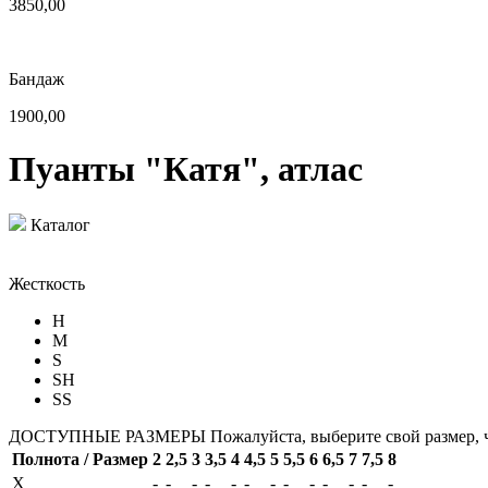
3850,00
Бандаж
1900,00
Пуанты "Катя", атлас
Каталог
Жесткость
H
M
S
SH
SS
ДОСТУПНЫЕ РАЗМЕРЫ
Пожалуйста, выберите свой размер, 
Полнота / Размер
2
2,5
3
3,5
4
4,5
5
5,5
6
6,5
7
7,5
8
X
-
-
-
-
-
-
-
-
-
-
-
-
-