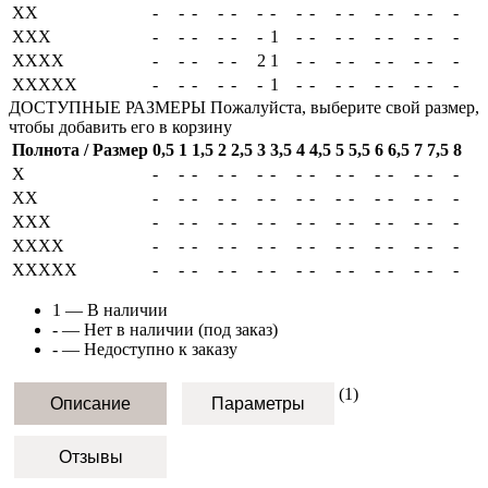
XX
-
-
-
-
-
-
-
-
-
-
-
-
-
-
-
-
XXX
-
-
-
-
-
-
1
-
-
-
-
-
-
-
-
-
XXXX
-
-
-
-
-
2
1
-
-
-
-
-
-
-
-
-
XXXXX
-
-
-
-
-
-
1
-
-
-
-
-
-
-
-
-
ДОСТУПНЫЕ РАЗМЕРЫ
Пожалуйста, выберите свой размер,
чтобы добавить его в корзину
Полнота / Размер
0,5
1
1,5
2
2,5
3
3,5
4
4,5
5
5,5
6
6,5
7
7,5
8
X
-
-
-
-
-
-
-
-
-
-
-
-
-
-
-
-
XX
-
-
-
-
-
-
-
-
-
-
-
-
-
-
-
-
XXX
-
-
-
-
-
-
-
-
-
-
-
-
-
-
-
-
XXXX
-
-
-
-
-
-
-
-
-
-
-
-
-
-
-
-
XXXXX
-
-
-
-
-
-
-
-
-
-
-
-
-
-
-
-
1
— В наличии
-
— Нет в наличии (под заказ)
-
— Недоступно к заказу
(1)
Описание
Параметры
Отзывы