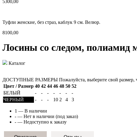
5300,00
Туфли женские, без страз, каблук 9 см. Велюр.
8100,00
Лосины со следом, полиамид 
Каталог
ДОСТУПНЫЕ РАЗМЕРЫ
Пожалуйста, выберите свой размер, 
Цвет / Размер
40
42
44
46
48
50
52
БЕЛЫЙ
-
-
-
-
-
-
-
ЧЕРНЫЙ
-
-
-
10
2
4
3
1
— В наличии
-
— Нет в наличии (под заказ)
-
— Недоступно к заказу