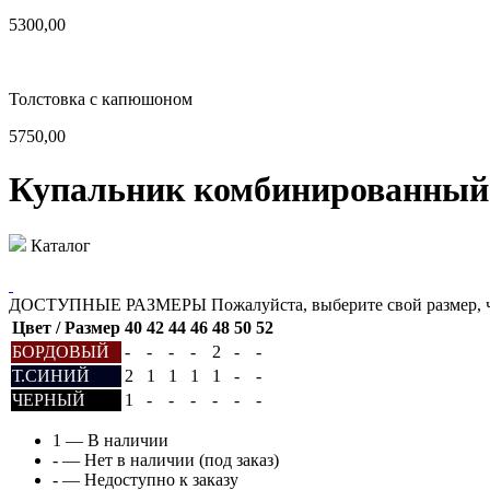
5300,00
Толстовка с капюшоном
5750,00
Купальник комбинированный 
Каталог
ДОСТУПНЫЕ РАЗМЕРЫ
Пожалуйста, выберите свой размер, 
Цвет / Размер
40
42
44
46
48
50
52
БОРДОВЫЙ
-
-
-
-
2
-
-
Т.СИНИЙ
2
1
1
1
1
-
-
ЧЕРНЫЙ
1
-
-
-
-
-
-
1
— В наличии
-
— Нет в наличии (под заказ)
-
— Недоступно к заказу